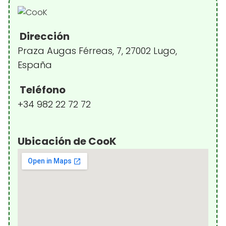
Dirección
Praza Augas Férreas, 7, 27002 Lugo,
España
Teléfono
+34 982 22 72 72
Ubicación de CooK