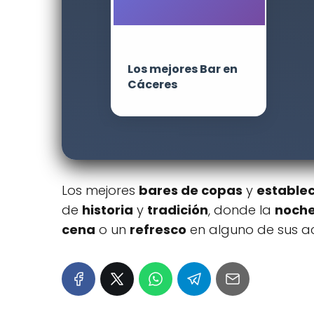
Los mejores Bar en
Cáceres
Los mejores
bares de copas
y
estable
de
historia
y
tradición
, donde la
noch
cena
o un
refresco
en alguno de sus a