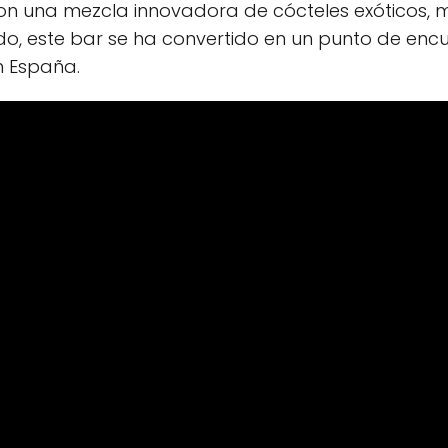
 Con una mezcla innovadora de cócteles exóticos,
ndo, este bar se ha convertido en un punto de enc
n España.