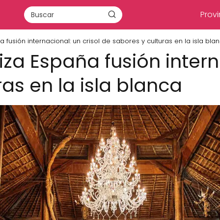
Provi
usión internacional: un crisol de sabores y culturas en la isla bla
a España fusión interna
as en la isla blanca