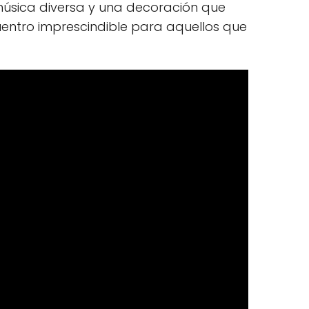
 música diversa y una decoración que
uentro imprescindible para aquellos que