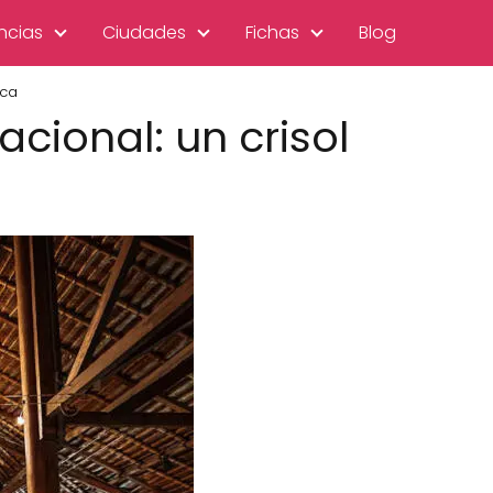
ncias
Ciudades
Fichas
Blog
nca
cional: un crisol