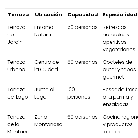
Terraza
Ubicación
Capacidad
Especialidad
Terraza
Entorno
50 personas
Refrescos
del
Natural
naturales y
Jardín
aperitivos
vegetarianos
Terraza
Centro de
80 personas
Cócteles de
Urbana
la Ciudad
autor y tapas
gourmet
Terraza
Junto al
100
Pescado fres
del Lago
Lago
personas
a la parrilla y
ensaladas
Terraza
Zona
60 personas
Cocina region
de la
Montañosa
y productos
Montaña
locales