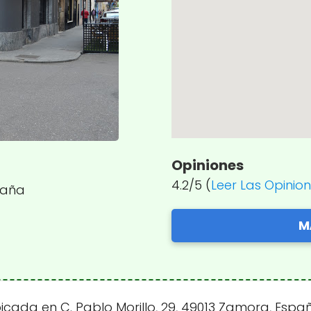
Opiniones
4.2/5 (
Leer Las Opinio
spaña
M
icada en C. Pablo Morillo, 29, 49013 Zamora, Espa