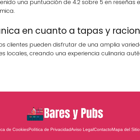
ido una puntuación de 4.2 sobre 5 en reseñas en
ómica.
única en cuanto a tapas y racio
los clientes pueden disfrutar de una amplia vari
s locales, creando una experiencia culinaria autén
tica de Cookies
Política de Privacidad
Aviso Legal
Contacto
Mapa del Sitio