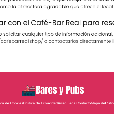
como la atmosfera agradable que ofrece el local.
 con el Café-Bar Real para res
 solicitar cualquier tipo de información adicional,
//cafebarreal.shop/ o contactarlos directamente l
tica de Cookies
Política de Privacidad
Aviso Legal
Contacto
Mapa del Sitio