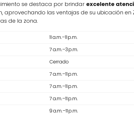
ecimiento se destaca por brindar
excelente atenc
ón, aprovechando las ventajas de su ubicación en
as de la zona.
11 a.m.–11 p.m.
7 a.m.–3 p.m.
Cerrado
7 a.m.–11 p.m.
7 a.m.–11 p.m.
7 a.m.–11 p.m.
9 a.m.–11 p.m.