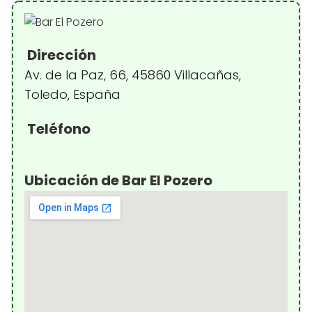
Dirección
Av. de la Paz, 66, 45860 Villacañas,
Toledo, España
Teléfono
Ubicación de Bar El Pozero