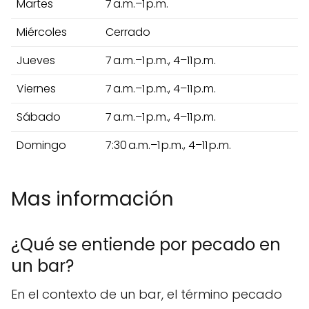
Martes
7 a.m.–1 p.m.
Miércoles
Cerrado
Jueves
7 a.m.–1 p.m., 4–11 p.m.
Viernes
7 a.m.–1 p.m., 4–11 p.m.
Sábado
7 a.m.–1 p.m., 4–11 p.m.
Domingo
7:30 a.m.–1 p.m., 4–11 p.m.
Mas información
¿Qué se entiende por pecado en
un bar?
En el contexto de un bar, el término pecado