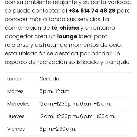
con su ambiente relajante y su carta variada,
se puede contactar al
+34 614 74 48 29
para
conocer más a fondo sus servicios. La
combinación de
té
,
shisha
y un entorno
acogedor crea un
lounge
ideal para
relajarse y disfrutar de momentos de ocio,
esta ubicación se destaca por brindar un
espacio de recreación sofisticado y tranquilo.
Lunes
Cerrado
Martes
6 p.m.–12 a.m.
Miércoles
12 a.m.–12:30 p.m., 6 p.m.–12 a.m.
Jueves
12 a.m.–12:30 p.m., 6 p.m.–1:30 a.m.
Viernes
6 p.m.–2:30 a.m.