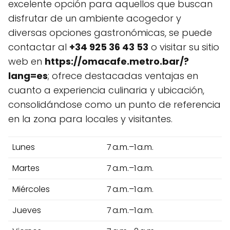
excelente opción para aquellos que buscan
disfrutar de un ambiente acogedor y
diversas opciones gastronómicas, se puede
contactar al
+34 925 36 43 53
o visitar su sitio
web en
https://omacafe.metro.bar/?
lang=es
; ofrece destacadas ventajas en
cuanto a experiencia culinaria y ubicación,
consolidándose como un punto de referencia
en la zona para locales y visitantes.
Lunes
7 a.m.–1 a.m.
Martes
7 a.m.–1 a.m.
Miércoles
7 a.m.–1 a.m.
Jueves
7 a.m.–1 a.m.