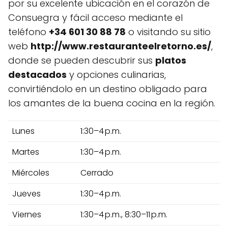
por su excelente ubicación en el corazón de
Consuegra y fácil acceso mediante el
teléfono
+34 601 30 88 78
o visitando su sitio
web
http://www.restauranteelretorno.es/
,
donde se pueden descubrir sus
platos
destacados
y opciones culinarias,
convirtiéndolo en un destino obligado para
los amantes de la buena cocina en la región.
Lunes
1:30–4 p.m.
Martes
1:30–4 p.m.
Miércoles
Cerrado
Jueves
1:30–4 p.m.
Viernes
1:30–4 p.m., 8:30–11 p.m.