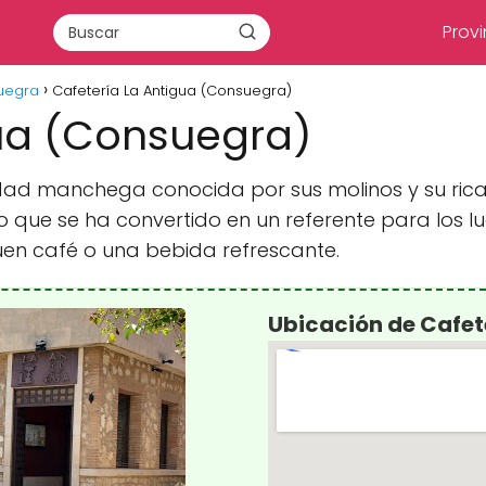
Provi
uegra
Cafetería La Antigua (Consuegra)
gua (Consuegra)
dad manchega conocida por sus molinos y su rica 
o que se ha convertido en un referente para los l
uen café o una bebida refrescante.
Ubicación de Cafet