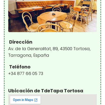
Dirección
Av. de la Generalitat, 89, 43500 Tortosa,
Tarragona, España
Teléfono
+34 877 66 05 73
Ubicación de TdeTapa Tortosa