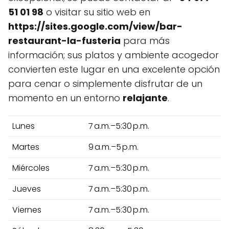
51 01 98
o visitar su sitio web en
https://sites.google.com/view/bar-
restaurant-la-fusteria
para más
información; sus platos y ambiente acogedor
convierten este lugar en una excelente opción
para cenar o simplemente disfrutar de un
momento en un entorno
relajante
.
Lunes
7 a.m.–5:30 p.m.
Martes
9 a.m.–5 p.m.
Miércoles
7 a.m.–5:30 p.m.
Jueves
7 a.m.–5:30 p.m.
Viernes
7 a.m.–5:30 p.m.