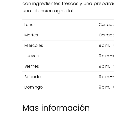
con ingredientes frescos y una prepar
una atención agradable.
Lunes
Cerrad
Martes
Cerrad
Miércoles
9 a.m.–4
Jueves
9 a.m.–4
Viernes
9 a.m.–4
Sábado
9 a.m.–4
Domingo
9 a.m.–4
Mas información