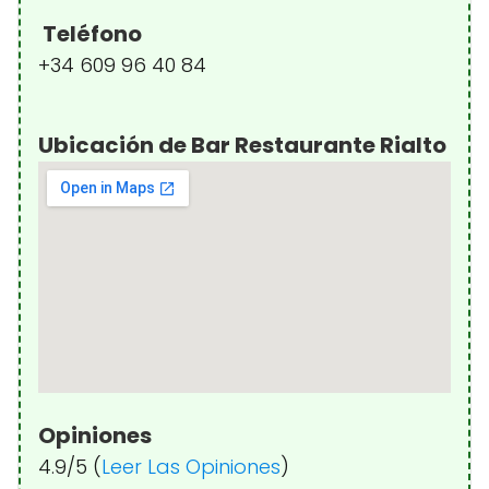
Teléfono
+34 609 96 40 84
Ubicación de Bar Restaurante Rialto
Opiniones
4.9/5 (
Leer Las Opiniones
)