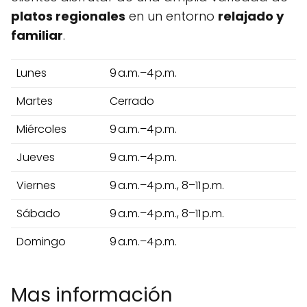
platos regionales
en un entorno
relajado y
familiar
.
Lunes
9 a.m.–4 p.m.
Martes
Cerrado
Miércoles
9 a.m.–4 p.m.
Jueves
9 a.m.–4 p.m.
Viernes
9 a.m.–4 p.m., 8–11 p.m.
Sábado
9 a.m.–4 p.m., 8–11 p.m.
Domingo
9 a.m.–4 p.m.
Mas información