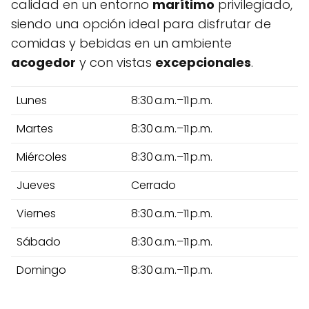
calidad en un entorno
marítimo
privilegiado,
siendo una opción ideal para disfrutar de
comidas y bebidas en un ambiente
acogedor
y con vistas
excepcionales
.
Lunes
8:30 a.m.–11 p.m.
Martes
8:30 a.m.–11 p.m.
Miércoles
8:30 a.m.–11 p.m.
Jueves
Cerrado
Viernes
8:30 a.m.–11 p.m.
Sábado
8:30 a.m.–11 p.m.
Domingo
8:30 a.m.–11 p.m.