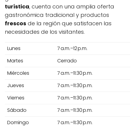
turística
, cuenta con una amplia oferta
gastronómica tradicional y productos
frescos
de la región que satisfacen las
necesidades de los visitantes.
Lunes
7 a.m.–12 p.m.
Martes
Cerrado
Miércoles
7 a.m.–11:30 p.m.
Jueves
7 a.m.–11:30 p.m.
Viernes
7 a.m.–11:30 p.m.
Sábado
7 a.m.–11:30 p.m.
Domingo
7 a.m.–11:30 p.m.