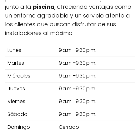
junto a la
piscina
, ofreciendo ventajas como
un entorno agradable y un servicio atento a
los clientes que buscan disfrutar de sus
instalaciones al máximo.
Lunes
9 a.m.–9:30 p.m.
Martes
9 a.m.–9:30 p.m.
Miércoles
9 a.m.–9:30 p.m.
Jueves
9 a.m.–9:30 p.m.
Viernes
9 a.m.–9:30 p.m.
Sábado
9 a.m.–9:30 p.m.
Domingo
Cerrado