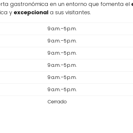
erta gastronómica en un entorno que fomenta el
ica y
excepcional
a sus visitantes.
9 a.m.–5 p.m.
9 a.m.–5 p.m.
9 a.m.–5 p.m.
9 a.m.–5 p.m.
9 a.m.–5 p.m.
9 a.m.–5 p.m.
Cerrado