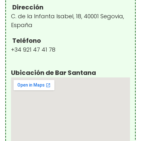
Dirección
C. de la Infanta Isabel, 18, 40001 Segovia,
España
Teléfono
+34 921 47 41 78
Ubicación de Bar Santana