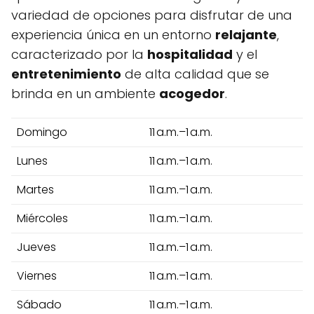
variedad de opciones para disfrutar de una
experiencia única en un entorno
relajante
,
caracterizado por la
hospitalidad
y el
entretenimiento
de alta calidad que se
brinda en un ambiente
acogedor
.
Domingo
11 a.m.–1 a.m.
Lunes
11 a.m.–1 a.m.
Martes
11 a.m.–1 a.m.
Miércoles
11 a.m.–1 a.m.
Jueves
11 a.m.–1 a.m.
Viernes
11 a.m.–1 a.m.
Sábado
11 a.m.–1 a.m.