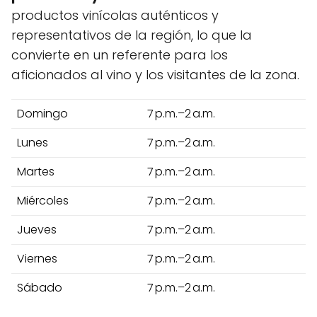
productos vinícolas auténticos y
representativos de la región, lo que la
convierte en un referente para los
aficionados al vino y los visitantes de la zona.
Domingo
7 p.m.–2 a.m.
Lunes
7 p.m.–2 a.m.
Martes
7 p.m.–2 a.m.
Miércoles
7 p.m.–2 a.m.
Jueves
7 p.m.–2 a.m.
Viernes
7 p.m.–2 a.m.
Sábado
7 p.m.–2 a.m.