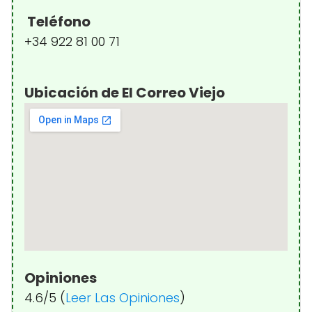
Teléfono
+34 922 81 00 71
Ubicación de El Correo Viejo
Opiniones
4.6/5 (
Leer Las Opiniones
)