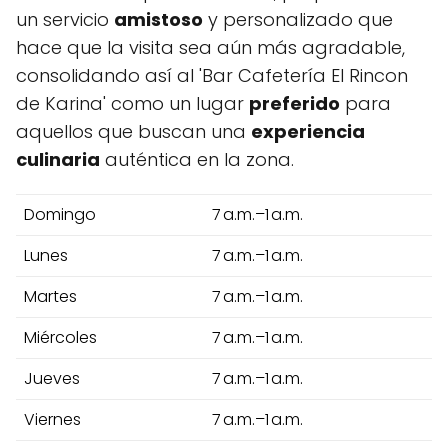
un servicio
amistoso
y personalizado que
hace que la visita sea aún más agradable,
consolidando así al 'Bar Cafetería El Rincon
de Karina' como un lugar
preferido
para
aquellos que buscan una
experiencia
culinaria
auténtica en la zona.
Domingo
7 a.m.–1 a.m.
Lunes
7 a.m.–1 a.m.
Martes
7 a.m.–1 a.m.
Miércoles
7 a.m.–1 a.m.
Jueves
7 a.m.–1 a.m.
Viernes
7 a.m.–1 a.m.