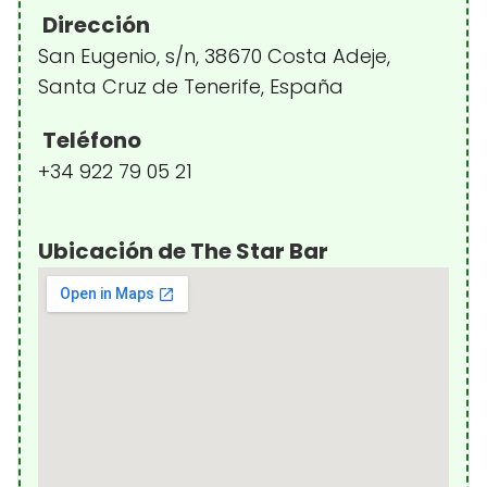
Dirección
San Eugenio, s/n, 38670 Costa Adeje,
Santa Cruz de Tenerife, España
Teléfono
+34 922 79 05 21
Ubicación de The Star Bar