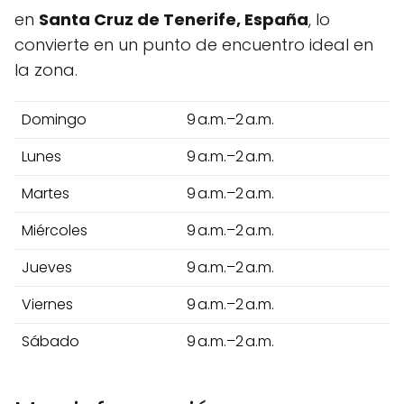
en
Santa Cruz de Tenerife, España
, lo
convierte en un punto de encuentro ideal en
la zona.
Domingo
9 a.m.–2 a.m.
Lunes
9 a.m.–2 a.m.
Martes
9 a.m.–2 a.m.
Miércoles
9 a.m.–2 a.m.
Jueves
9 a.m.–2 a.m.
Viernes
9 a.m.–2 a.m.
Sábado
9 a.m.–2 a.m.