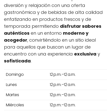
diversión y relajación con una oferta
gastronómica y de bebidas de alta calidad
enfatizando en productos frescos y de
temporada permitiendo
disfrutar sabores
auténticos
en un entorno
moderno y
acogedor
, convirtiéndolo en un sitio ideal
para aquellos que buscan un lugar de
encuentro con una experiencia
exclusiva
y
sofisticada
.
Domingo
12 p.m.–12 a.m.
Lunes
12 p.m.–12 a.m.
Martes
12 p.m.–12 a.m.
Miércoles
12 p.m.–12 a.m.