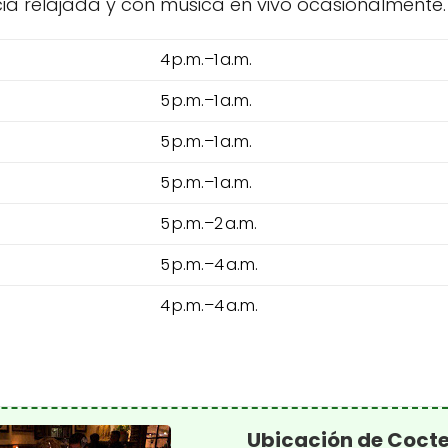
cia relajada y con música en vivo ocasionalmente.
4 p.m.–1 a.m.
5 p.m.–1 a.m.
5 p.m.–1 a.m.
5 p.m.–1 a.m.
5 p.m.–2 a.m.
5 p.m.–4 a.m.
4 p.m.–4 a.m.
Ubicación de Cocte