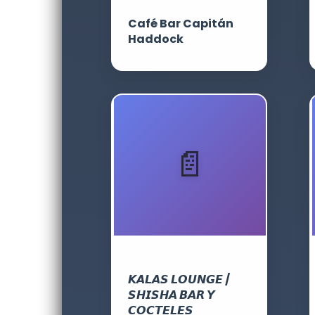
Café Bar Capitán
Haddock
𝙆𝘼𝙇𝘼𝙎 𝙇𝙊𝙐𝙉𝙂𝙀 /
𝙎𝙃𝙄𝙎𝙃𝘼 𝘽𝘼𝙍 𝙔
𝘾𝙊𝘾𝙏𝙀𝙇𝙀𝙎