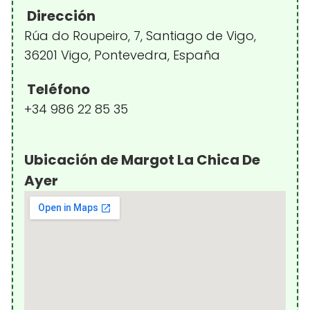
Dirección
Rúa do Roupeiro, 7, Santiago de Vigo,
36201 Vigo, Pontevedra, España
Teléfono
+34 986 22 85 35
Ubicación de Margot La Chica De
Ayer