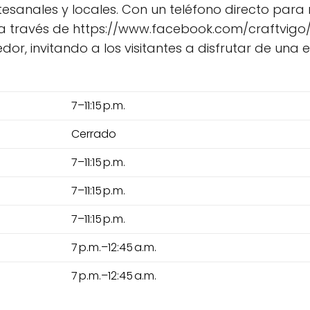
sanales y locales. Con un teléfono directo para 
 a través de https://www.facebook.com/craftvigo/
r, invitando a los visitantes a disfrutar de una 
7–11:15 p.m.
Cerrado
7–11:15 p.m.
7–11:15 p.m.
7–11:15 p.m.
7 p.m.–12:45 a.m.
7 p.m.–12:45 a.m.