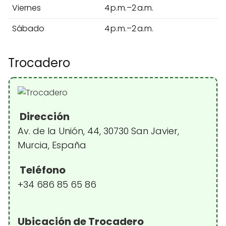
Viernes
4 p.m.–2 a.m.
Sábado
4 p.m.–2 a.m.
Trocadero
Dirección
Av. de la Unión, 44, 30730 San Javier,
Murcia, España
Teléfono
+34 686 85 65 86
Ubicación de Trocadero