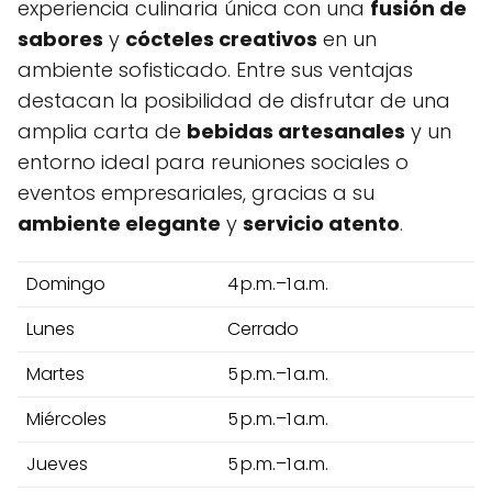
experiencia culinaria única con una
fusión de
sabores
y
cócteles creativos
en un
ambiente sofisticado. Entre sus ventajas
destacan la posibilidad de disfrutar de una
amplia carta de
bebidas artesanales
y un
entorno ideal para reuniones sociales o
eventos empresariales, gracias a su
ambiente elegante
y
servicio atento
.
Domingo
4 p.m.–1 a.m.
Lunes
Cerrado
Martes
5 p.m.–1 a.m.
Miércoles
5 p.m.–1 a.m.
Jueves
5 p.m.–1 a.m.