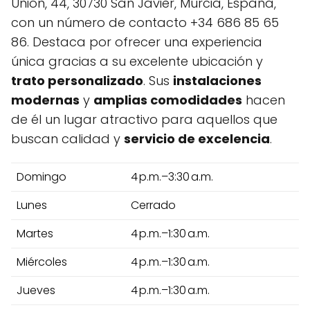
Unión, 44, 30730 San Javier, Murcia, España,
con un número de contacto +34 686 85 65
86. Destaca por ofrecer una experiencia
única gracias a su excelente ubicación y
trato personalizado
. Sus
instalaciones
modernas
y
amplias comodidades
hacen
de él un lugar atractivo para aquellos que
buscan calidad y
servicio de excelencia
.
Domingo
4 p.m.–3:30 a.m.
Lunes
Cerrado
Martes
4 p.m.–1:30 a.m.
Miércoles
4 p.m.–1:30 a.m.
Jueves
4 p.m.–1:30 a.m.