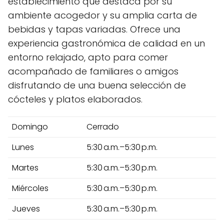
establecimiento que destaca por su
ambiente acogedor y su amplia carta de
bebidas y tapas variadas. Ofrece una
experiencia gastronómica de calidad en un
entorno relajado, apto para comer
acompañado de familiares o amigos
disfrutando de una buena selección de
cócteles y platos elaborados.
Domingo
Cerrado
Lunes
5:30 a.m.–5:30 p.m.
Martes
5:30 a.m.–5:30 p.m.
Miércoles
5:30 a.m.–5:30 p.m.
Jueves
5:30 a.m.–5:30 p.m.