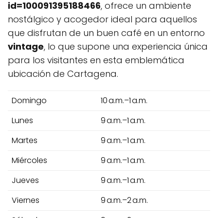
id=100091395188466
, ofrece un ambiente
nostálgico y acogedor ideal para aquellos
que disfrutan de un buen café en un entorno
vintage
, lo que supone una experiencia única
para los visitantes en esta emblemática
ubicación de Cartagena.
Domingo
10 a.m.–1 a.m.
Lunes
9 a.m.–1 a.m.
Martes
9 a.m.–1 a.m.
Miércoles
9 a.m.–1 a.m.
Jueves
9 a.m.–1 a.m.
Viernes
9 a.m.–2 a.m.