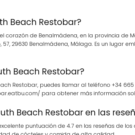
th Beach Restobar?
el corazón de Benalmádena, en la provincia de Má
o, 57, 29630 Benalmádena, Málaga. Es un lugar em
th Beach Restobar?
h Restobar, puedes llamar al teléfono +34 665 97
bar.eatbu.com/ para obtener más información sob
uth Beach Restobar en las rese
elente puntuación de 4.7 en las reseñas de los cl
dad de cócteles y comida de alta calidad.