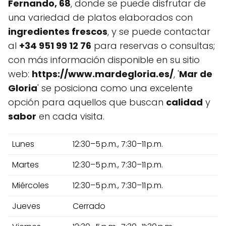
Fernando, 68
, donde se puede disfrutar de
una variedad de platos elaborados con
ingredientes frescos
, y se puede contactar
al
+34 951 99 12 76
para reservas o consultas;
con más información disponible en su sitio
web:
https://www.mardegloria.es/
, '
Mar de
Gloria
' se posiciona como una excelente
opción para aquellos que buscan
calidad
y
sabor
en cada visita.
Lunes
12:30–5 p.m., 7:30–11 p.m.
Martes
12:30–5 p.m., 7:30–11 p.m.
Miércoles
12:30–5 p.m., 7:30–11 p.m.
Jueves
Cerrado