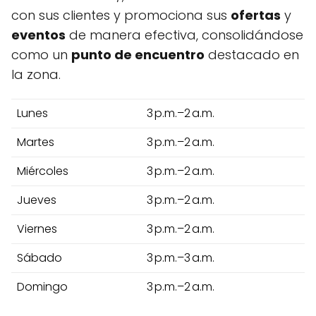
con sus clientes y promociona sus
ofertas
y
eventos
de manera efectiva, consolidándose
como un
punto de encuentro
destacado en
la zona.
Lunes
3 p.m.–2 a.m.
Martes
3 p.m.–2 a.m.
Miércoles
3 p.m.–2 a.m.
Jueves
3 p.m.–2 a.m.
Viernes
3 p.m.–2 a.m.
Sábado
3 p.m.–3 a.m.
Domingo
3 p.m.–2 a.m.