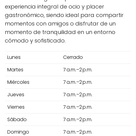
experiencia integral de ocio y placer
gastronómico, siendo ideal para compartir
momentos con amigos o disfrutar de un
momento de tranquilidad en un entorno
cómodo y sofisticado.
Lunes
Cerrado
Martes
7 a.m.–2 p.m.
Miércoles
7 a.m.–2 p.m.
Jueves
7 a.m.–2 p.m.
Viernes
7 a.m.–2 p.m.
Sábado
7 a.m.–2 p.m.
Domingo
7 a.m.–2 p.m.