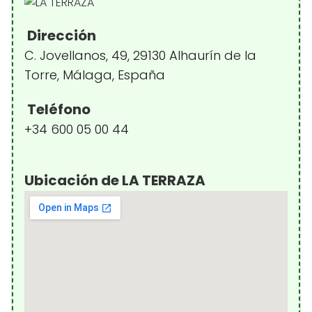
Dirección
C. Jovellanos, 49, 29130 Alhaurín de la
Torre, Málaga, España
Teléfono
+34 600 05 00 44
Ubicación de LA TERRAZA