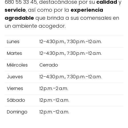
680 55 33 45, destacándose por su
calidad
y
servicio
, así como por la
experiencia
agradable
que brinda a sus comensales en
un ambiente acogedor.
Lunes
12–4:30 p.m., 7:30 p.m.–12 a.m.
Martes
12–4:30 p.m., 7:30 p.m.–12 a.m.
Miércoles
Cerrado
Jueves
12–4:30 p.m., 7:30 p.m.–12 a.m.
Viernes
12 p.m.–2 a.m.
Sábado
12 p.m.–12 a.m.
Domingo
12 p.m.–12 a.m.