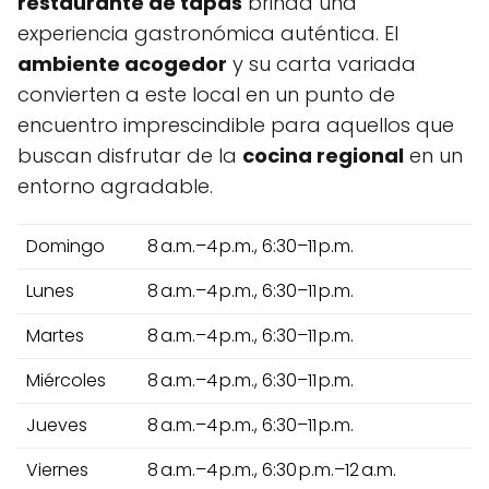
restaurante de tapas
brinda una
experiencia gastronómica auténtica. El
ambiente acogedor
y su carta variada
convierten a este local en un punto de
encuentro imprescindible para aquellos que
buscan disfrutar de la
cocina regional
en un
entorno agradable.
Domingo
8 a.m.–4 p.m., 6:30–11 p.m.
Lunes
8 a.m.–4 p.m., 6:30–11 p.m.
Martes
8 a.m.–4 p.m., 6:30–11 p.m.
Miércoles
8 a.m.–4 p.m., 6:30–11 p.m.
Jueves
8 a.m.–4 p.m., 6:30–11 p.m.
Viernes
8 a.m.–4 p.m., 6:30 p.m.–12 a.m.