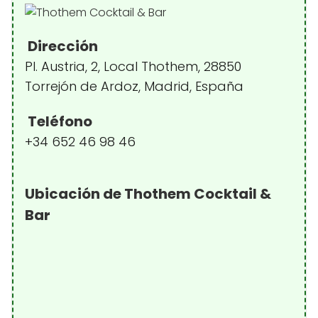
Dirección
Pl. Austria, 2, Local Thothem, 28850
Torrejón de Ardoz, Madrid, España
Teléfono
+34 652 46 98 46
Ubicación de Thothem Cocktail &
Bar