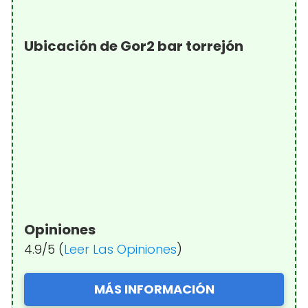
Ubicación de Gor2 bar torrejón
Opiniones
4.9/5 (
Leer Las Opiniones
)
MÁS INFORMACIÓN