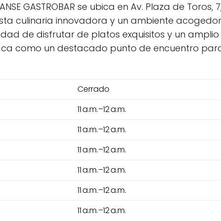
NSE GASTROBAR se ubica en Av. Plaza de Toros, 7,
sta culinaria innovadora y un ambiente acogedor
unidad de disfrutar de platos exquisitos y un amp
staca como un destacado punto de encuentro par
Cerrado
11 a.m.–12 a.m.
11 a.m.–12 a.m.
11 a.m.–12 a.m.
11 a.m.–12 a.m.
11 a.m.–12 a.m.
11 a.m.–12 a.m.