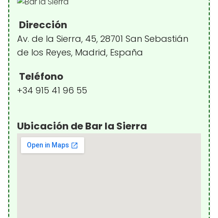
Dirección
Av. de la Sierra, 45, 28701 San Sebastián
de los Reyes, Madrid, España
Teléfono
+34 915 41 96 55
Ubicación de Bar la Sierra