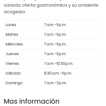
variada oferta gastronómica y su ambiente
acogedor.
Lunes
7 a.m.–11 p.m.
Martes
7 a.m.–11 p.m.
Miércoles
7 a.m.–11 p.m.
Jueves
7 a.m.–11 p.m.
Viernes
7 a.m.–10:30 p.m.
Sábado
8:30 a.m.–11 p.m.
Domingo
7 a.m.–3 p.m.
Mas información