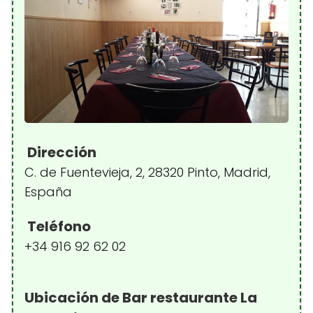
Dirección
C. de Fuentevieja, 2, 28320 Pinto, Madrid,
España
Teléfono
+34 916 92 62 02
Ubicación de Bar restaurante La