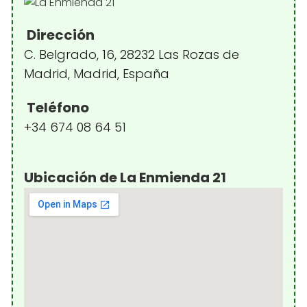
Dirección
C. Belgrado, 16, 28232 Las Rozas de
Madrid, Madrid, España
Teléfono
+34 674 08 64 51
Ubicación de La Enmienda 21