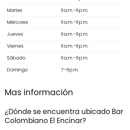
Martes
11 a.m.–11 p.m.
Miércoles
11 a.m.–11 p.m.
Jueves
11 a.m.–11 p.m.
Viernes
11 a.m.–11 p.m.
Sábado
11 a.m.–11 p.m.
Domingo
7–11 p.m.
Mas información
¿Dónde se encuentra ubicado Bar
Colombiano El Encinar?