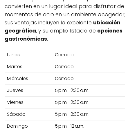
convierten en un lugar ideal para disfrutar de
momentos de ocio en un ambiente acogedor,
sus ventajas incluyen la excelente
ubicación
geográfica
, y su amplio listado de
opciones
gastronómicas
.
Lunes
Cerrado
Martes
Cerrado
Miércoles
Cerrado
Jueves
5 p.m.–2:30 a.m.
Viernes
5 p.m.–2:30 a.m.
Sábado
5 p.m.–2:30 a.m.
Domingo
5 p.m.–12 a.m.