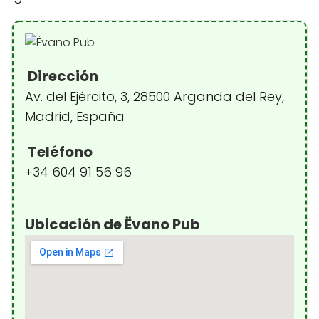
Dirección
Av. del Ejército, 3, 28500 Arganda del Rey,
Madrid, España
Teléfono
+34 604 91 56 96
Ubicación de Ëvano Pub