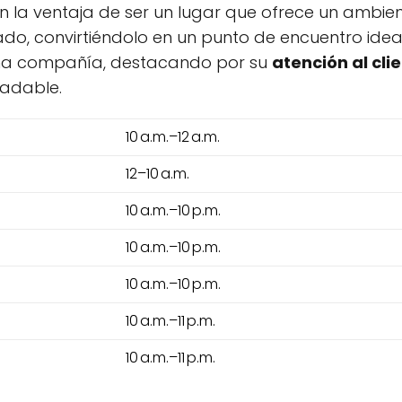
con la ventaja de ser un lugar que ofrece un ambi
dado, convirtiéndolo en un punto de encuentro id
a compañía, destacando por su
atención al cli
adable.
10 a.m.–12 a.m.
12–10 a.m.
10 a.m.–10 p.m.
10 a.m.–10 p.m.
10 a.m.–10 p.m.
10 a.m.–11 p.m.
10 a.m.–11 p.m.