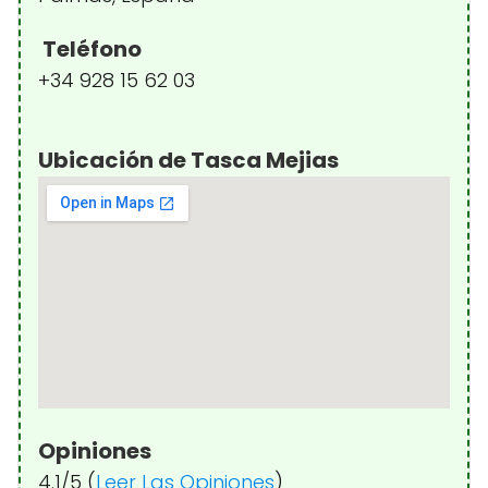
Teléfono
+34 928 15 62 03
Ubicación de Tasca Mejias
Opiniones
4.1/5 (
Leer Las Opiniones
)