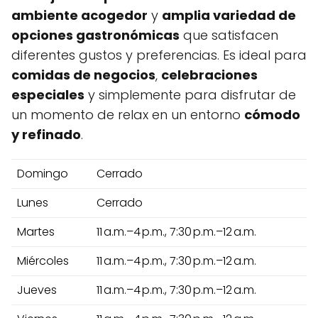
ambiente acogedor
y
amplia variedad de
opciones gastronómicas
que satisfacen
diferentes gustos y preferencias. Es ideal para
comidas de negocios
,
celebraciones
especiales
y simplemente para disfrutar de
un momento de relax en un entorno
cómodo
y refinado
.
Domingo
Cerrado
Lunes
Cerrado
Martes
11 a.m.–4 p.m., 7:30 p.m.–12 a.m.
Miércoles
11 a.m.–4 p.m., 7:30 p.m.–12 a.m.
Jueves
11 a.m.–4 p.m., 7:30 p.m.–12 a.m.