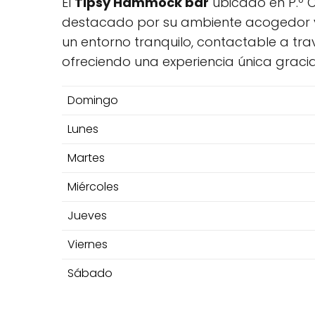
El
Tipsy Hammock bar
ubicado en P.º C
destacado por su ambiente acogedor y s
un entorno tranquilo, contactable a trav
ofreciendo una experiencia única graci
Domingo
Lunes
Martes
Miércoles
Jueves
Viernes
Sábado